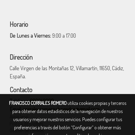
Horario
De Lunes a Viernes:
9:00 a 17:00
Dirección
Calle Virgen de las Montañas 12, Villamartín, 11650, Cádiz,
España.
Contacto
Teléfono:
602240908
FRANCISCO CORRALES ROMERO
utiliza cookies propias y terceros
Email:
corralesromeroabogados@gmail.com
para obtener datos estadísticos de la navegación de nuestros
Aviso legal
usuarios y mejorar nuestros servicios. Puedes configurar tus
Política de cookies
preferencias a través del botón “Configurar” o obtener más
Gestión de cookies