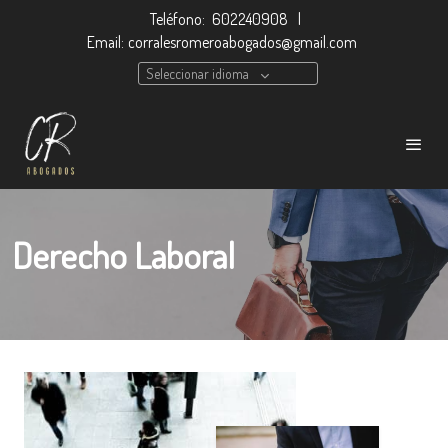
Teléfono:
602240908
|
Email:
corralesromeroabogados@gmail.com
Seleccionar idioma
Derecho Laboral